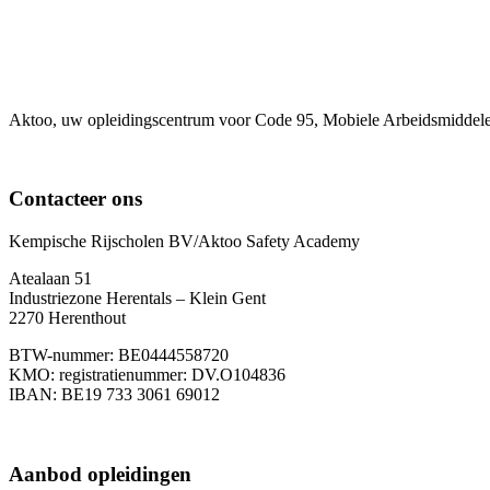
Aktoo, uw opleidingscentrum voor Code 95, Mobiele Arbeidsmiddel
Contacteer ons
Kempische Rijscholen BV/Aktoo Safety Academy
Atealaan 51
Industriezone Herentals – Klein Gent
2270 Herenthout
BTW-nummer: BE0444558720
KMO: registratienummer: DV.O104836
IBAN: BE19 733 3061 69012
+32483990062
Aanbod opleidingen