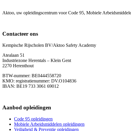
Aktoo, uw opleidingscentrum voor Code 95, Mobiele Arbeidsmiddel
Contacteer ons
Kempische Rijscholen BV/Aktoo Safety Academy
Atealaan 51
Industriezone Herentals – Klein Gent
2270 Herenthout
BTW-nummer: BE0444558720
KMO: registratienummer: DV.O104836
IBAN: BE19 733 3061 69012
+32483990062
Aanbod opleidingen
Code 95 opleidingen
Mobiele Arbeidsmiddelen opleidingen
Veiligheid & Preventie opleidingen