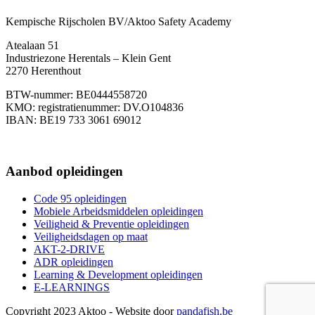
Kempische Rijscholen BV/Aktoo Safety Academy
Atealaan 51
Industriezone Herentals – Klein Gent
2270 Herenthout
BTW-nummer: BE0444558720
KMO: registratienummer: DV.O104836
IBAN: BE19 733 3061 69012
+32483990062
Aanbod opleidingen
Code 95 opleidingen
Mobiele Arbeidsmiddelen opleidingen
Veiligheid & Preventie opleidingen
Veiligheidsdagen op maat
AKT-2-DRIVE
ADR opleidingen
Learning & Development opleidingen
E-LEARNINGS
Copyright 2023 Aktoo - Website door
pandafish.be