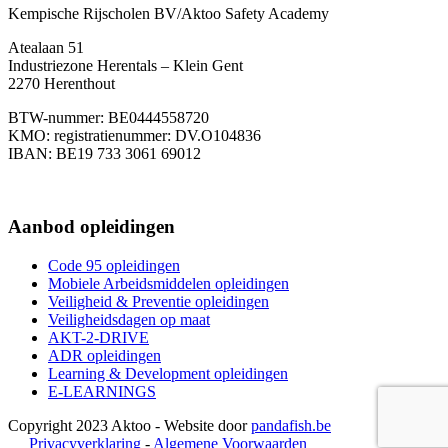
Kempische Rijscholen BV/Aktoo Safety Academy
Atealaan 51
Industriezone Herentals – Klein Gent
2270 Herenthout
BTW-nummer: BE0444558720
KMO: registratienummer: DV.O104836
IBAN: BE19 733 3061 69012
+32483990062
Aanbod opleidingen
Code 95 opleidingen
Mobiele Arbeidsmiddelen opleidingen
Veiligheid & Preventie opleidingen
Veiligheidsdagen op maat
AKT-2-DRIVE
ADR opleidingen
Learning & Development opleidingen
E-LEARNINGS
Copyright 2023 Aktoo - Website door
pandafish.be
Privacyverklaring
-
Algemene Voorwaarden