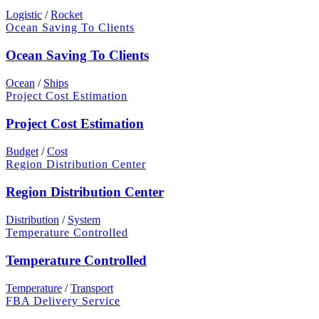
Logistic
/
Rocket
Ocean Saving To Clients
Ocean Saving To Clients
Ocean
/
Ships
Project Cost Estimation
Project Cost Estimation
Budget
/
Cost
Region Distribution Center
Region Distribution Center
Distribution
/
System
Temperature Controlled
Temperature Controlled
Temperature
/
Transport
FBA Delivery Service